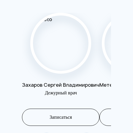
Захаров Сергей Владимирович
Метелева Ол
Дежурный врач
Психот
Записаться
Запис