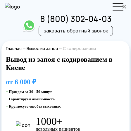
×
8 (800) 302-04-03
заказать обратный звонок
Отправить резюме
Запись на приём
Главная
—
Вывод из запоя
—
С кодированием
Вывод из запоя с кодированием в
Ваше имя
Ваше имя
Киеве
Ваша заявка
от
6 000 ₽
+
Приедем за 30 - 50 минут
отправлена
Ваш телефон
+
Гарантируем анонимность
Ваш телефон
+
Круглосуточно, без выходных
Наш врач свяжется с вами в самое
1000+
ближайшее время!
довольных пациентов