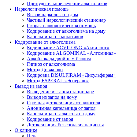
Принудительное лечение алкоголиков
Наркологическая помощь
Вызов нарколога на дом
Частный наркологический стационар
Скорая наркологическая помощь
Кодирование от алкоголизма на дому
Капельница от наркотиков
Кодирование от алкоголизма
Кодирование ACVILONG «Аквилонг»
Кодирование ALGOMINAL «Алгоминал»
Алкоблокада двойным блоком
Гипноз от алкоголизма
Метод Довженко
Кодировка DISULFIRAM «Дисульфирам»
Метод ESPERAL «Эспераль»
Вывод из запоя
Выведение из запоя стационаре
Вывод из запоя на дому
Срочная детоксикация от алкоголя
Анонимная капельница от запоя
Капельница от алкоголя на дому
Кодирование от запоя
Детоксикация без согласия пациента
О клинике
Цена