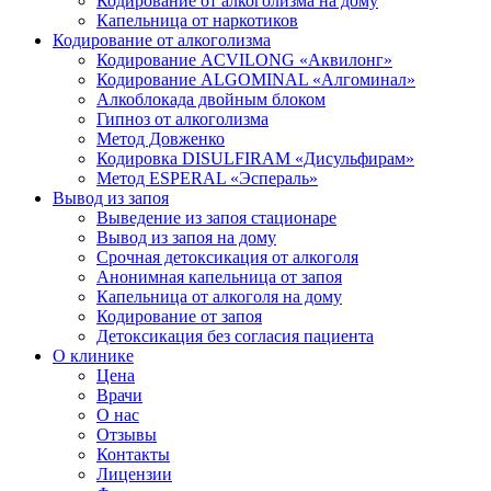
Кодирование от алкоголизма на дому
Капельница от наркотиков
Кодирование от алкоголизма
Кодирование ACVILONG «Аквилонг»
Кодирование ALGOMINAL «Алгоминал»
Алкоблокада двойным блоком
Гипноз от алкоголизма
Метод Довженко
Кодировка DISULFIRAM «Дисульфирам»
Метод ESPERAL «Эспераль»
Вывод из запоя
Выведение из запоя стационаре
Вывод из запоя на дому
Срочная детоксикация от алкоголя
Анонимная капельница от запоя
Капельница от алкоголя на дому
Кодирование от запоя
Детоксикация без согласия пациента
О клинике
Цена
Врачи
О нас
Отзывы
Контакты
Лицензии