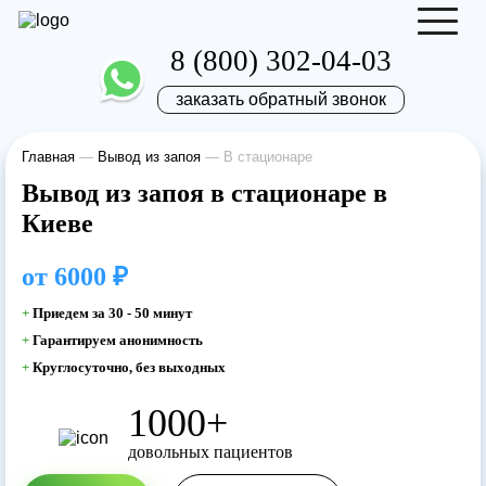
8 (800) 302-04-03
заказать обратный звонок
Главная
—
Вывод из запоя
—
В стационаре
Отправить резюме
Запись на приём
Вывод из запоя в стационаре в
Киеве
Ваше имя
Ваше имя
от
6000 ₽
Ваша заявка
+
Приедем за 30 - 50 минут
+
Гарантируем анонимность
отправлена
Ваш телефон
+
Круглосуточно, без выходных
Ваш телефон
1000+
Наш врач свяжется с вами в самое
довольных пациентов
ближайшее время!