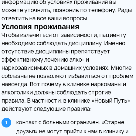
информацию об условиях проживания вы
можете уточнить, позвонив по телефону. Рады
Прикрепить файл
Запись на приём
ответить на все ваши вопросы.
Условия проживания
Отправить резюме
Вернуться на главную
Чтобы излечиться от зависимости, пациенту
необходимо соблюдать дисциплину. Именно
Нажимая кнопку 'Запись на приём' вы
отсутствие дисциплины препятствует
соглашаетесь
с политикой
эффективному лечению алко- и
Нажимая кнопку 'Отправить резюме' вы
конфеденциальности
данного сайта
наркозависимых в домашних условиях. Многие
соглашаетесь
с политикой
соблазны не позволяют избавиться от проблем
конфеденциальности
данного сайта
навсегда. Вот почему в клинике наркоманы и
алкоголики должны соблюдать строгие
правила. В частности, в клинике «Новый Путь»
действуют следующие правила:
контакт с больными ограничен. «Старые
друзья» не могут прийти к нам в клинику и