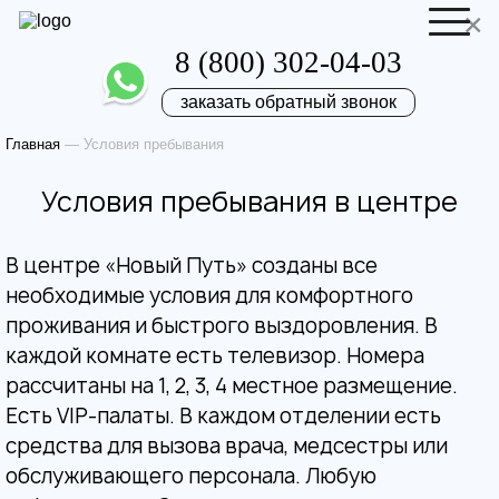
×
8 (800) 302-04-03
заказать обратный звонок
Главная
—
Условия пребывания
Отправить резюме
Запись на приём
Условия пребывания в центре
Ваше имя
Ваше имя
В центре «Новый Путь» созданы все
необходимые условия для комфортного
Ваша заявка
проживания и быстрого выздоровления. В
каждой комнате есть телевизор. Номера
отправлена
Ваш телефон
рассчитаны на 1, 2, 3, 4 местное размещение.
Ваш телефон
Есть VIP-палаты. В каждом отделении есть
Наш врач свяжется с вами в самое
средства для вызова врача, медсестры или
ближайшее время!
обслуживающего персонала. Любую