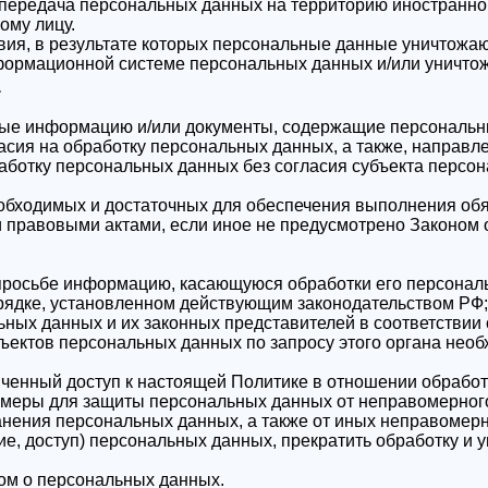
передача персональных данных на территорию иностранного
ому лицу.
вия, в результате которых персональные данные уничтожа
формационной системе персональных данных и/или уничто
а
ные информацию и/или документы, содержащие персональн
асия на обработку персональных данных, а также, направ
ботку персональных данных без согласия субъекта персон
еобходимых и достаточных для обеспечения выполнения об
и правовыми актами, если иное не предусмотрено Законом
 просьбе информацию, касающуюся обработки его персонал
рядке, установленном действующим законодательством РФ;
ьных данных и их законных представителей в соответствии
ъектов персональных данных по запросу этого органа нео
ченный доступ к настоящей Политике в отношении обрабо
меры для защиты персональных данных от неправомерного 
анения персональных данных, а также от иных неправомер
е, доступ) персональных данных, прекратить обработку и 
ом о персональных данных.