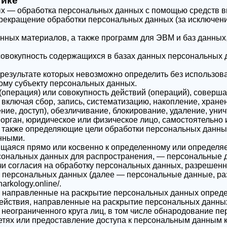
тике
ых — обработка персональных данных с помощью средств в
екращение обработки персональных данных (за исключени
имая кнопку 'Запись на приём' вы соглашаетесь
с
нных материалов, а также программ для ЭВМ и баз данных,
итикой конфеденциальности
Нажимая кнопку 'Отправить резюме' вы соглашаетесь
данного сайта
с
Вернуться на главную
овокупность содержащихся в базах данных персональных 
политикой конфеденциальности
данного сайта
 результате которых невозможно определить без использ
ому субъекту персональных данных.
(операция) или совокупность действий (операций), соверш
включая сбор, запись, систематизацию, накопление, хранен
ние, доступ), обезличивание, блокирование, удаление, ун
орган, юридическое или физическое лицо, самостоятельно 
 также определяющие цели обработки персональных данных
нными.
яся прямо или косвенно к определенному или определяемом
ональных данных для распространения, — персональные да
чи согласия на обработку персональных данных, разрешен
о персональных данных (далее — персональные данные, ра
arkology.online/.
 направленные на раскрытие персональных данных опреде
ействия, направленные на раскрытие персональных данных
неограниченного круга лиц, в том числе обнародование п
ях или предоставление доступа к персональным данным к