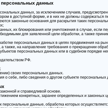
в персональных данных
сональных данных, за исключением случаев, предусмотр
ром в доступной форме, и в них не должны содержаться п
меются законные основания для раскрытия таких персонал
х;
данных, их блокирования или уничтожения в случае, если
бходимыми для заявленной цели обработки, а также прини
аботке персональных данных в целях продвижения на рынке
, а также, на направление требования о прекращении обра
субъектов персональных данных или в судебном порядке н
одательством РФ.
;
ении) своих персональных данных.
я о себе, либо сведения о другом субъекте персональных д
ых
законной и справедливой основе.
стижением конкретных, заранее определенных и законных ц
их персональные данные, обработка которых осуществляетс