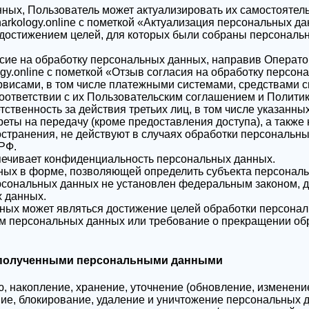
анных, Пользователь может актуализировать их самостояте
arkology.online с пометкой «Актуализация персональных да
 достижением целей, для которых были собраны персональ
асие на обработку персональных данных, направив Операт
gy.online с пометкой «Отзыв согласия на обработку персон
рвисами, в том числе платежными системами, средствами с
оответствии с их Пользовательским соглашением и Полит
тственность за действия третьих лиц, в том числе указанны
еты на передачу (кроме предоставления доступа), а также 
странения, не действуют в случаях обработки персональн
РФ.
печивает конфиденциальность персональных данных.
ных в форме, позволяющей определить субъекта персональн
рсональных данных не установлен федеральным законом, д
х данных.
ных может являться достижение целей обработки персональ
ом персональных данных или требование о прекращении об
с полученными персональными данными
ю, накопление, хранение, уточнение (обновление, изменени
ние, блокирование, удаление и уничтожение персональных 