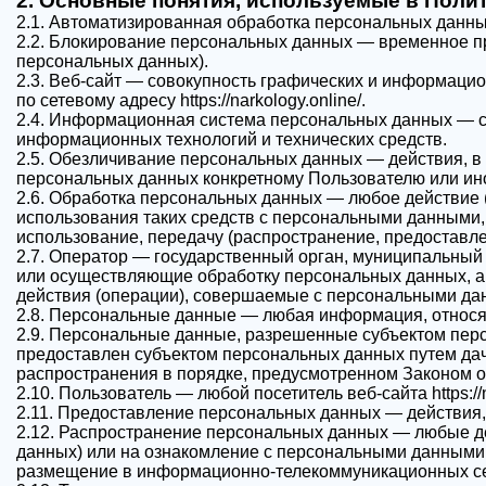
2. Основные понятия, используемые в Поли
2.1. Автоматизированная обработка персональных данн
Прикрепить файл
2.2. Блокирование персональных данных — временное пр
Наж
персональных данных).
Запись на приём
2.3. Веб-сайт — совокупность графических и информацио
пол
по сетевому адресу https://narkology.online/.
Отправить резюме
2.4. Информационная система персональных данных — с
информационных технологий и технических средств.
2.5. Обезличивание персональных данных — действия, в
персональных данных конкретному Пользователю или ин
2.6. Обработка персональных данных — любое действие 
использования таких средств с персональными данными, 
использование, передачу (распространение, предоставле
2.7. Оператор — государственный орган, муниципальный 
или осуществляющие обработку персональных данных, а
действия (операции), совершаемые с персональными да
2.8. Персональные данные — любая информация, относяща
2.9. Персональные данные, разрешенные субъектом перс
предоставлен субъектом персональных данных путем да
распространения в порядке, предусмотренном Законом 
2.10. Пользователь — любой посетитель веб-сайта https://n
2.11. Предоставление персональных данных — действия,
2.12. Распространение персональных данных — любые д
данных) или на ознакомление с персональными данными 
размещение в информационно-телекоммуникационных сет