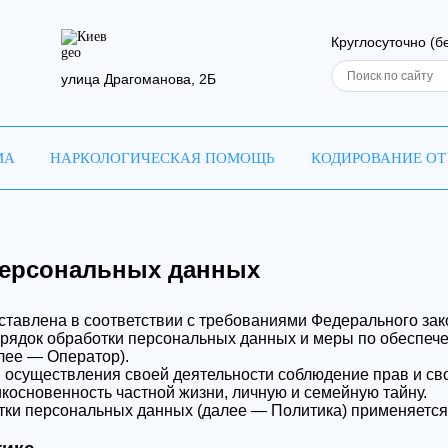
Киев
Круглосуточно (б
улица Драгоманова, 2Б
МА
НАРКОЛОГИЧЕСКАЯ ПОМОЩЬ
КОДИРОВАНИЕ ОТ
приём
 резюме
персональных данных
тавлена в соответствии с требованиями Федерального зак
Ваш телефон
Ваш телефон
аша заявка отправле
орядок обработки персональных данных и меры по обеспеч
лее — Оператор).
 осуществления своей деятельности соблюдение прав и сво
косновенность частной жизни, личную и семейную тайну.
врач свяжется с вами в самое ближайшее в
тки персональных данных (далее — Политика) применяется